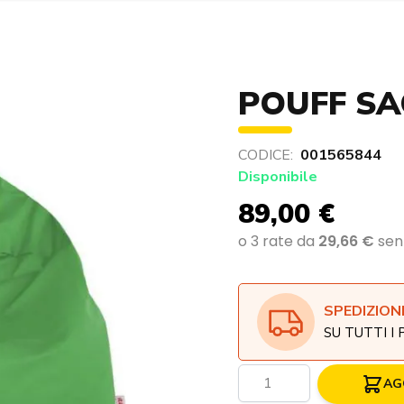
POUFF SA
CODICE:
001565844
Disponibile
89,00 €
SPEDIZION
SU TUTTI I
Quantità
AG