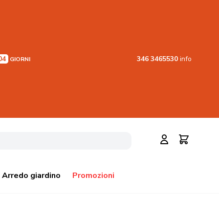
04
346 3465530
info
GIORNI
Cerca
Carrello
Arredo giardino
Promozioni