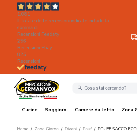
1.081
Il totale delle recensioni indicate include la
somma di:
Recensioni Feedaty
256
Recensioni Ebay
825
Recensioni
Salta al contenuto
Cucine
Soggiorni
Camere da letto
Zona 
Home
/
Zona Giorno
/
Divani
/
Pouf
/
POUFF SACCO ECO