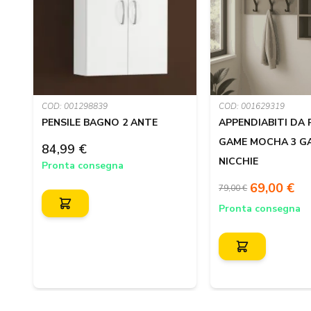
COD: 001298839
COD: 001629319
PENSILE BAGNO 2 ANTE
APPENDIABITI DA
GAME MOCHA 3 GA
84,99 €
NICCHIE
Pronta consegna
69,00 €
79,00 €
Pronta consegna