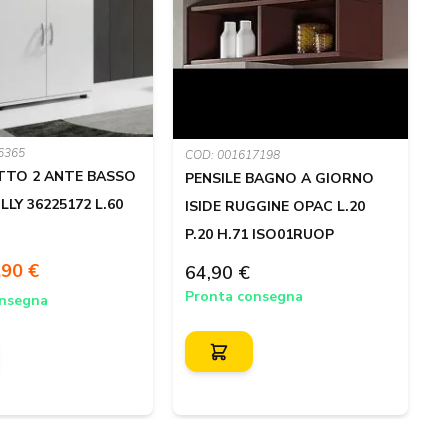
6365
C
COD: 001617198
TTO 2 ANTE BASSO
PENSILE BAGNO A GIORNO
LLY 36225172 L.60
ISIDE RUGGINE OPAC L.20
P.20 H.71 ISO01RUOP
P
,90 €
64,90 €
Pronta consegna
onsegna