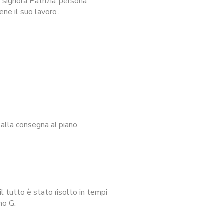
signora Patrizia, persona
ne il suo lavoro..
alla consegna al piano.
l tutto è stato risolto in tempi
no G.