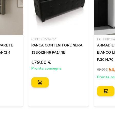
COD: 001502827
COD: 00162
 PARETE
PANCA CONTENITORE NERA
ARMADIE
NCI 4
138X42H46 PA14NE
BIANCO LI
P.30 H.70
179,00 €
Pronta consegna
54
69,00 €
Pronta c